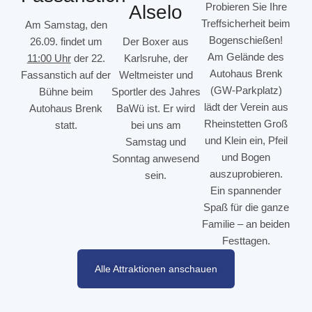
Probieren Sie Ihre
Alselo
Treffsicherheit beim
Am Samstag, den
Bogenschießen!
26.09. findet um
Der Boxer aus
Am Gelände des
11:00 Uhr
der 22.
Karlsruhe, der
Autohaus Brenk
Fassanstich auf der
Weltmeister und
(GW-Parkplatz)
Bühne beim
Sportler des Jahres
lädt der Verein aus
Autohaus Brenk
BaWü ist. Er wird
Rheinstetten Groß
statt.
bei uns am
und Klein ein, Pfeil
Samstag und
und Bogen
Sonntag anwesend
auszuprobieren.
sein.
Ein spannender
Spaß für die ganze
Familie – an beiden
Festtagen.
Alle Attraktionen anschauen