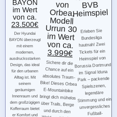
BAYON
29" MTB
im Wert
Heimspiel
von
von ca.
Orbea,
23.500€
Modell
Erleben Sie
Bundesliga
hautnah! Zwei
Tickets für ein
Heimspiel von
Borussia Dortmund
im Signal Iduna
Park – packende
Spielszenen,
legendäre
Stimmung und ein
unvergessliches
Fußball-
Wochenende zu
Urrun 30
Der Hyundai
im Wert
BAYON überzeugt
mit einem
von ca.
modernen,
3.999€
ausdrucksstarken
Design, das ideal
Sichere dir die
für den urbanen
Chance auf ein
Alltag ist. Mit
absolutes Traum-
seinem
Bike! Dieses Orbea
geräumigen
E-Mountainbike
Innenraum und
bringt dich mühelos
dem großzügigen
über Trails, Berge
Kofferraum bietet
und durch den
er Komfort und
Wald – mit jeder