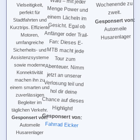
Vielseitigkeit,
Menge Power und
zweit.
perfekt für
einem Lächeln im
Gesponsert von
Stadtfahrten und
Gesicht. Egal ob
:
Kurztrips. Effiziente
Anfänger oder Trail-
Automeile
Motoren,
Fan: Dieses E-
Husarenlager
umfangreiche
MTB macht jede
Sicherheits- und
Tour zum
Assistenzsysteme
Abenteuer. Nimm
sowie moderne
jetzt an unserer
Konnektivität
Verlosung teil und
machen ihn zu
hol dir deine
einem smarten und
Chance auf dieses
zuverlässigen
Highlight!
Begleiter im
Gesponsert von
:
täglichen Verkehr.
Fahrrad Eicker
Gesponsert von
:
Automeile
Husarenlager